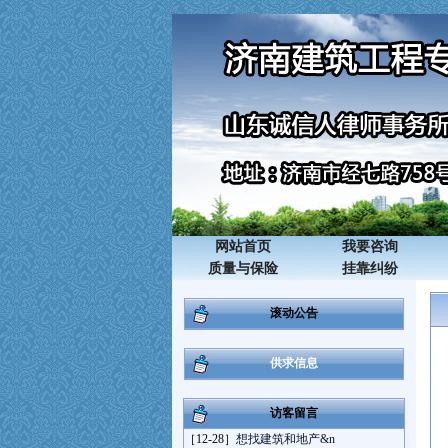
网站首页
我要咨询
质量与保险
挂靠纠纷
滚动公告
供求信息
访客留言
［12-28］
想找建筑和地产&n