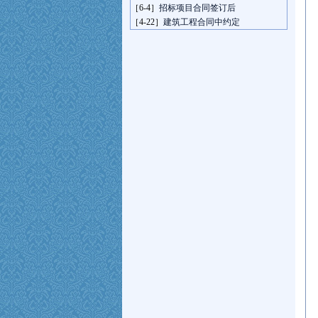
［6-4］
招标项目合同签订后
［4-22］
建筑工程合同中约定