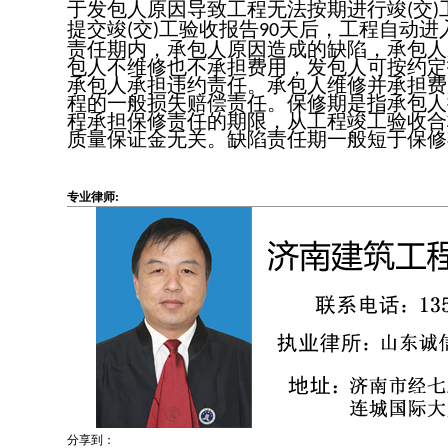
于发包人原因导致工程无法按期进行竣
交
(
)
提交竣
交
工验收报告
天后，工程自动进
(
)
90
责任期内，承包人原因造成的缺陷，承包人
包人不维修也不承担费用，发包人可按约定
承包人承担违约责任。承包人维修并承担费
程的一般损失赔偿责任。保修期是指承包人
程承担保修责任的期限，从工程竣工验收合
质量保证金无关。缺陷责任期一般短于保修
专业律师:
分享到：