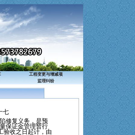
算
工程变更与增减项
监理纠纷
十七
陷修复义务，是预
量保证金管理暂行
工验收之日起计，由