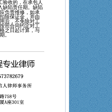
工验收的，在承包人
入缺陷责任期。缺陷
应负责维修，如承
扣除保证金，并由
用后，不免除对工
按照合同约定对工
格之日起计算，与
期。