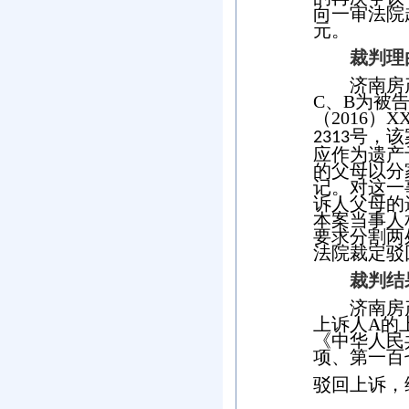
向一审法院
元。
裁判理
济南房
C
、
B
为被
（
2016
）
X
号，该
2313
应作为遗产
的父母以分
记。对这一
诉人父母的
本案当事人
要求分割两
法院裁定驳
裁判结
济南房
上诉人
A
的
《中华人民
项、第一百
驳回上诉，