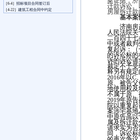
案证据，
济
［6-4］
招标项目合同签订后
迁款
诉讼。
［4-22］
建筑工程合同中约定
房屋拆迁款
基本案
济南房
人民法院关
二百四十七
中或者裁判
复起诉：（
的诉讼标的
诉的诉讼请
裁定不予受
释另有规定
2016
年以
C
原、被告父
地使用权及
不属于原、
2019
年原告
院以重复起
案涉宅基地
中原告虽以
属及拆迁款
请求实为否
同，诉讼标
的再次争议