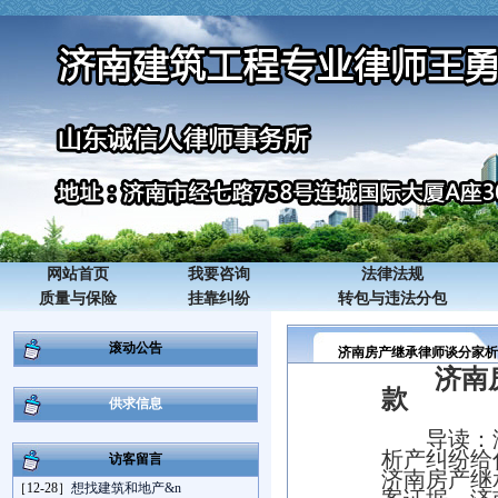
网站首页
我要咨询
法律法规
质量与保险
挂靠纠纷
转包与违法分包
滚动公告
济南房产继承律师谈分家析
济南
款
供求信息
导读：
析产纠纷给
访客留言
济南房产继
［12-28］
想找建筑和地产&n